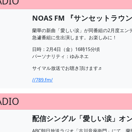
ADIO
NOAS FM 『サンセットラ
蘭華の新曲「愛しい涙」が同番組の2月度エン
急遽番組に生出演します。お楽しみに！
日時：2月4日（金）16時15分頃
パーソナリティ：ゆみネエ
サイマル放送でお聴き頂けます♬
//789.fm/
ADIO
配信シングル「愛しい涙」オ
ABC朝日放送ラジオ「古川音座衛門」にて、蘭