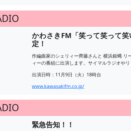
ADIO
かわさきFM「笑って笑って笑
定！
作編曲家のシェリィー齊藤さんと 横浜銀蝿 リー
ィーの番組に出演します。サイマルラジオやリ
出演日時：11月9日（火）18時台
www.kawasakifm.co.jp/
ADIO
緊急告知！！